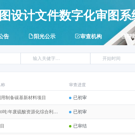
图设计文件数字化审图系
公告
阳光公示
审查机构
帮
名称
审查进度
利用制备碳基新材料项目
已初审
山东天保新材料科技有限公司60000吨/年废硫酸资源化综合利用项目
已初审
项目
已审结