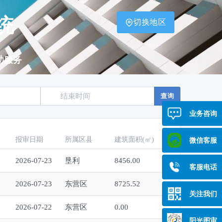
统
切换地区
助服务
查询
业务咨询
报审日期
所属区县
建筑面积(㎡)
微信客服
2026-07-23
垦利
8456.00
客服电话
2026-07-23
东营区
8725.52
关注我们
2026-07-22
东营区
0.00
阳光图审