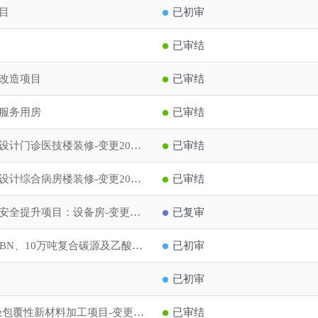
目
已初审
已审结
改造项目
已审结
服务用房
已审结
广饶县人民医院建设项目二次深化设计门诊医技楼装修-变更20260718
已审结
广饶县人民医院建设项目二次深化设计综合病房楼装修-变更20260718
已审结
重质燃料油（非危化品）存储经营安全提升项目：设备房-变更20260623
已复审
年产1000吨DBU及衍生品、10吨DBN、10万吨复合碳源及乙酸钠项目
已初审
已初审
30万吨/年新能源汽车动力电池负极包覆性新材料加工项目-变更20260716
已审结