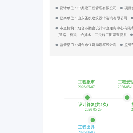
设计单位：中奥建工程管理有限公司
项目
勘察单位：山东圣凯建筑设计咨询有限公司
审查机构：烟台市勘察设计审查服务中心有
（道路、桥梁、给排水）二类施工图审查资质
监管部门：烟台市住建局勘察设计科
监管部
工程报审
工程受
2026-05-07
2026-05-1
设计答复(共4次)
2026-05-29
2
工程出具
2026-06-03