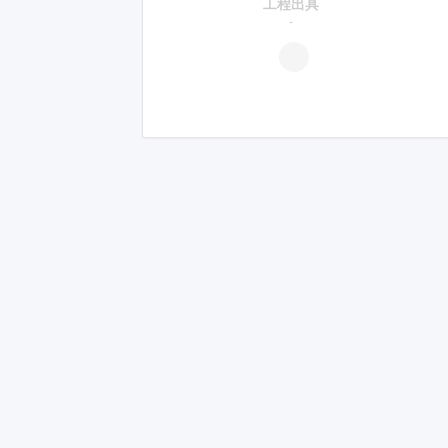
工程出具
-