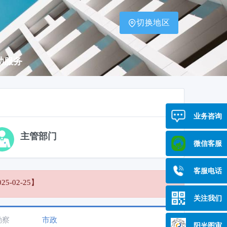
切换地区
助服务
业务咨询
主管部门
微信客服
客服电话
-02-25】
关注我们
勘察
市政
阳光图审