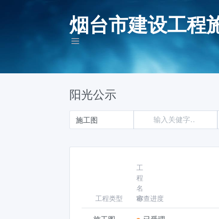
烟台市建设工程
阳光公示
工
程
名
工程类型
称
审查进度