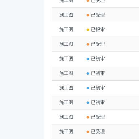
施工图
烟台开发区G-1小区海信
已受理
施工图
A-23安置小区三期11#
已受理
施工图
山东城市服务职业学院教
已报审
施工图
中宠宠物营养健康研究院1
已受理
施工图
A04车间-变更20260701
已初审
施工图
A02车间、B01车间-变更20
已初审
施工图
A01车间、A03车间-变更20
已初审
施工图
万华化学-河海综合智慧
已初审
施工图
爱筑（山东）生物科技有
已受理
施工图
中宠产业园四期项目6#干
已受理