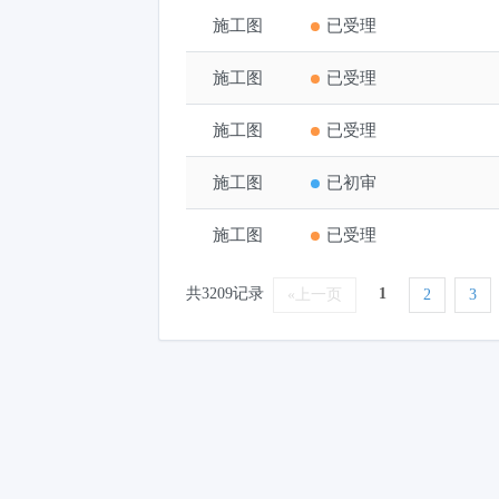
施工图
烟台高新区信息科技产业园
已受理
施工图
山东百利好食品有限公司厂区
已受理
施工图
仙东大厦办公楼幕墙工程
已受理
施工图
哈尔滨工程大学（烟台）研
已初审
施工图
宿舍办公楼
已受理
共3209记录
1
«上一页
2
3